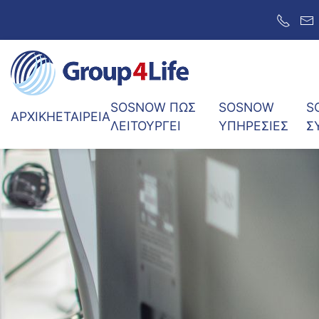
SOSNow BASIC
SOSNow PLUS
SOSNOW ΠΩΣ
SOSNOW
S
ΑΡΧΙΚΗ
ΕΤΑΙΡΕΙΑ
ΛΕΙΤΟΥΡΓΕΙ
ΥΠΗΡΕΣΙΕΣ
Σ
SOSNow PREMIUM
ΑΓΟΡΑ ΣΥΣΚΕΥΗΣ G4L-TRACKER
ΠΩΣ ΘΑ ΤΟ ΑΠΟΚΤΗΣΕΤΕ