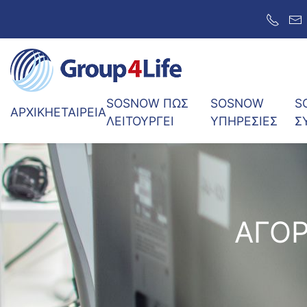
SOSNow BASIC
SOSNow PLUS
SOSNOW ΠΩΣ
SOSNOW
S
ΑΡΧΙΚΗ
ΕΤΑΙΡΕΙΑ
ΛΕΙΤΟΥΡΓΕΙ
ΥΠΗΡΕΣΙΕΣ
Σ
SOSNow PREMIUM
ΑΓΟΡΑ ΣΥΣΚΕΥΗΣ G4L-TRACKER
ΠΩΣ ΘΑ ΤΟ ΑΠΟΚΤΗΣΕΤΕ
ΑΓΟΡ